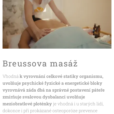
Breussova masáž
Vhodná
k vyrovnání celkové statiky organismu,
uvolňuje psychické fyzické a energetické bloky
vyrovnává záda dbá na správné postavení páteře
zmírňuje svalovou dysbalanci uvolňuje
meziobratlové ploténky
je vhodná i u starých lidí,
dokonce i při prokázané osteoporóze prevence