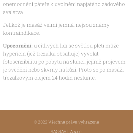
onemocnění páteře k uvolnění napjatého zádového
svalstva
Jelikož je masáž velmi jemná, nejsou známy
kontraindikace.
Upozornění:
u citlivých lidí se světlou pletí může
hypericin (jež třezalka obsahuje) vyvolat
fotosenzibilitu po pobytu na slunci, jejímž projevem
je svědění nebo skvrny na kůži. Proto se po masáži
třezalkovým olejem 24 hodin nesluňte.
© 2022 Všechna práva vyhrazena
SAGRAVITA s.r.o.