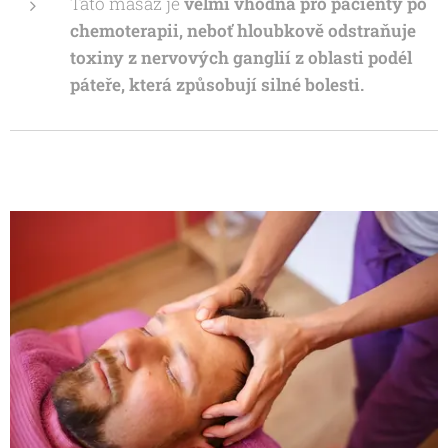
Tato masáž je
velmi vhodná pro pacienty po
chemoterapii, neboť hloubkově odstraňuje
toxiny z nervových ganglií z oblasti podél
páteře, která způsobují silné bolesti.