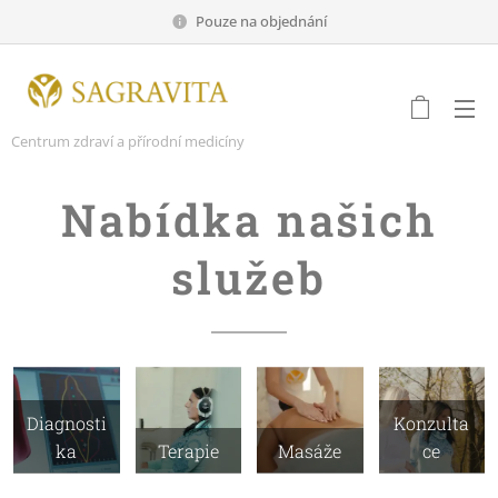
Pouze na objednání
Centrum zdraví a přírodní medicíny
Nabídka našich
služeb
Diagnosti
Konzulta
ka
Terapie
Masáže
ce